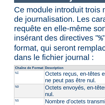
Ce module introduit trois 
de journalisation. Les car
requête en elle-même son
insérant des directives "
%
format, qui seront rempl
dans le fichier journal :
Chaîne de Format
Description
Octets reçus, en-têtes e
%I
ne peut pas être nul.
Octets envoyés, en-têtes
%O
nul.
Nombre d'octets transmi
%S