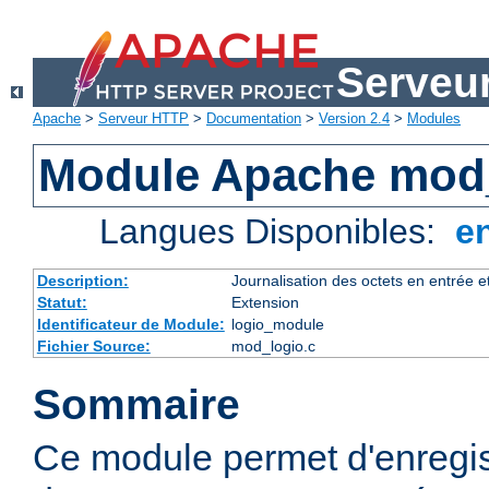
Serveu
Apache
>
Serveur HTTP
>
Documentation
>
Version 2.4
>
Modules
Module Apache mod
Langues Disponibles:
e
Description:
Journalisation des octets en entrée e
Statut:
Extension
Identificateur de Module:
logio_module
Fichier Source:
mod_logio.c
Sommaire
Ce module permet d'enregis