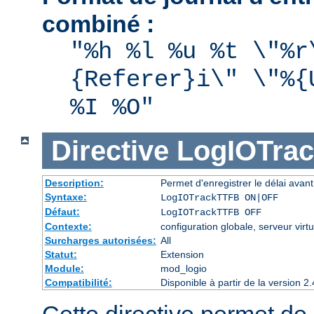
combiné :
"%h %l %u %t \"%r
{Referer}i\" \"%{
%I %O"
Directive
LogIOTra
Description:
Permet d'enregistrer le délai avant 
Syntaxe:
LogIOTrackTTFB ON|OFF
Défaut:
LogIOTrackTTFB OFF
Contexte:
configuration globale, serveur virtu
Surcharges autorisées:
All
Statut:
Extension
Module:
mod_logio
Compatibilité:
Disponible à partir de la version