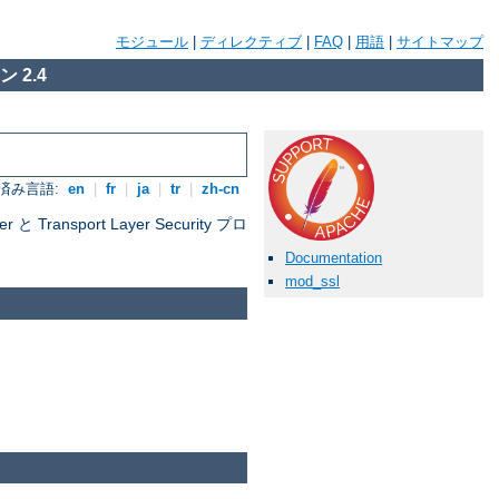
モジュール
|
ディレクティブ
|
FAQ
|
用語
|
サイトマップ
 2.4
済み言語:
en
|
fr
|
ja
|
tr
|
zh-cn
nsport Layer Security プロ
Documentation
mod_ssl