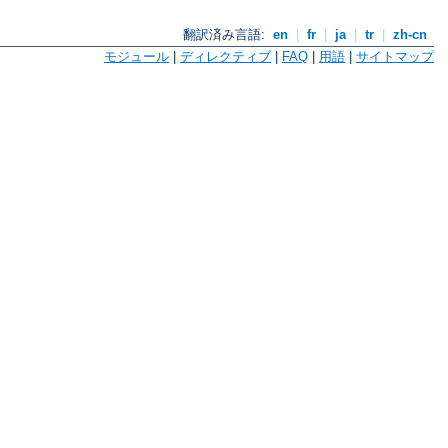
翻訳済み言語:
en
|
fr
|
ja
|
tr
|
zh-cn
モジュール
|
ディレクティブ
|
FAQ
|
用語
|
サイトマップ