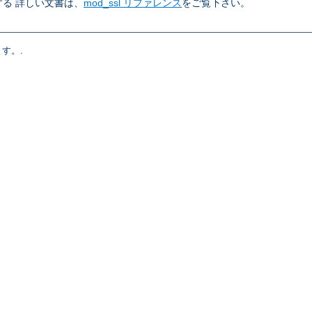
る 詳しい文書は、
mod_ssl リファレンス
をご覧下さい。
す。.