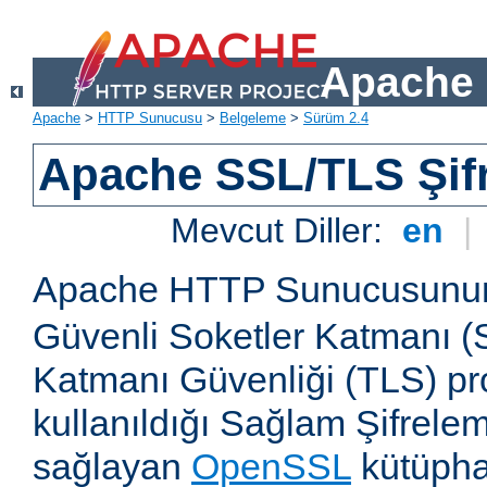
Apache 
Apache
>
HTTP Sunucusu
>
Belgeleme
>
Sürüm 2.4
Apache SSL/TLS Şif
Mevcut Diller:
en
|
Apache HTTP Sunucusun
Güvenli Soketler Katmanı (
Katmanı Güvenliği (TLS) pro
kullanıldığı Sağlam Şifrele
sağlayan
OpenSSL
kütüpha