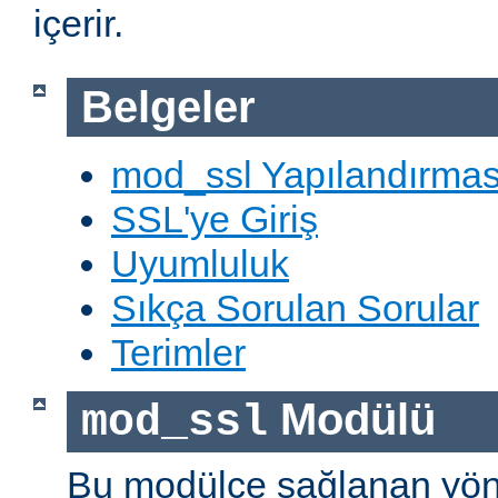
içerir.
Belgeler
mod_ssl Yapılandırmas
SSL'ye Giriş
Uyumluluk
Sıkça Sorulan Sorular
Terimler
Modülü
mod_ssl
Bu modülce sağlanan yön