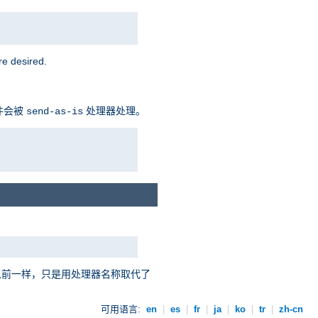
 desired.
件会被
处理器处理。
send-as-is
以前一样，只是用处理器名称取代了
可用语言:
en
|
es
|
fr
|
ja
|
ko
|
tr
|
zh-cn