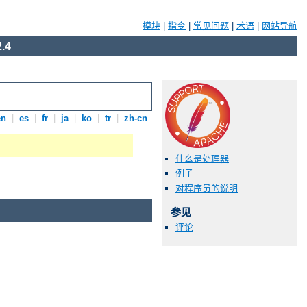
模块
|
指令
|
常见问题
|
术语
|
网站导航
.4
en
|
es
|
fr
|
ja
|
ko
|
tr
|
zh-cn
什么是处理器
例子
对程序员的说明
参见
评论