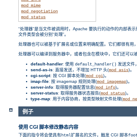
mod_mime
mod_negotiation
mod_status
“处理器”是当文件被调用时，Apache 要执行的动作的内
文件类型会被分别“处理”。
处理器也可以被基于扩展名或位置来明确配置。它们都很有用，
处理器可以编译到服务器中，或者包含在模块中，它们还可以
default-handler
: 使用
发送文件
default_handler()
send-as-is
: 直接发送，不增加 HTTP 头(
)。
mod_asis
cgi-script
: 按 CGI 脚本处理(
)。
mod_cgi
imap-file
: 按 imagemap 规则处理(
)。
mod_imagemap
server-info
: 取得服务器配置信息(
)。
mod_info
server-status
: 取得服务器状态报告(
)。
mod_status
type-map
: 用于内容协商，按类型映射文件处理(
mod_n
例子
使用 CGI 脚本修改静态内容
下面的指令将会使具有
扩展名的文件，触发 CGI 脚本
html
foo